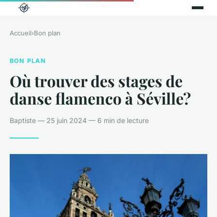
Accueil
›
Bon plan
BON PLAN
Où trouver des stages de
danse flamenco à Séville?
Baptiste — 25 juin 2024 — 6 min de lecture